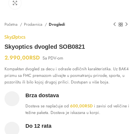
Klikni za uvećanje
Početna
Prodavnica
Dvogledi
Skyoptics dvogled SOB0821
2.990,00
RSD
Sa PDV-om
Kompaktan dvogled za decu i odrasle odličnih karakteristika. Uz BAK4
prizmu sa FMC premazom uživajte u posmatranju prirode, sporta, u
pozorištu ili bilo kojoj drugoj prilici. Dostupan u više boja.
Brza dostava
Dostava se naplaćuje od
600,00
RSD
i zavisi od veličine i
težine paketa. Dostava je iskazana u korpi.
Do 12 rata