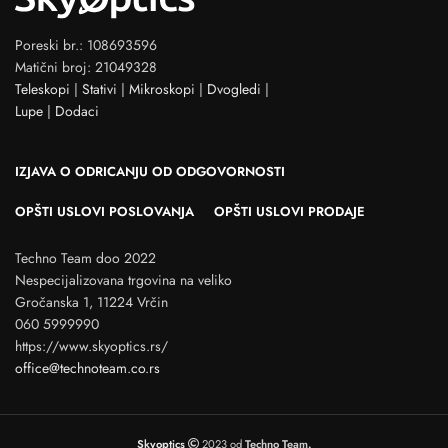
Poreski br.: 108693596
Matični broj: 21049328
Teleskopi
|
Stativi
|
Mikroskopi
|
Dvogledi
|
Lupe
|
Dodaci
IZJAVA O ODRICANJU OD ODGOVORNOSTI
OPŠTI USLOVI POSLOVANJA
OPŠTI USLOVI PRODAJE
Techno Team doo 2022
Nespecijalizovana trgovina na veliko
Gročanska 1, 11224 Vrčin
060 5999990
https://www.skyoptics.rs/
office@technoteam.co.rs
Skyoptics
2023 od
Techno Team.