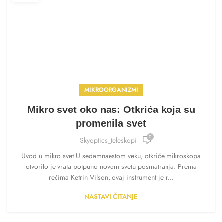
MIKROORGANIZMI
Mikro svet oko nas: Otkrića koja su
promenila svet
0
Skyoptics_teleskopi
Uvod u mikro svet U sedamnaestom veku, otkriće mikroskopa
otvorilo je vrata potpuno novom svetu posmatranja. Prema
rečima Ketrin Vilson, ovaj instrument je r...
NASTAVI ČITANJE