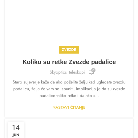
ZVEZDE
Koliko su retke Zvezde padalice
0
Skyoptics_teleskopi
Staro sujeverje kaže da ako poželite želju kad ugledate zvezdu
padalicu, želja će vam se ispuniti. Implikacija je da su zvezde
padalice toliko retke i da ako s...
NASTAVI ČITANJE
14
JUN