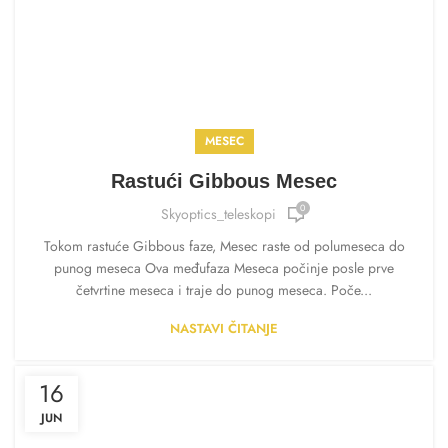
MESEC
Rastući Gibbous Mesec
0
Skyoptics_teleskopi
Tokom rastuće Gibbous faze, Mesec raste od polumeseca do
punog meseca Ova međufaza Meseca počinje posle prve
četvrtine meseca i traje do punog meseca. Poče...
NASTAVI ČITANJE
16
JUN