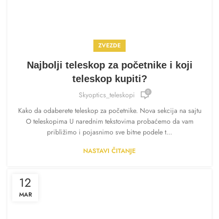
ZVEZDE
Najbolji teleskop za početnike i koji
teleskop kupiti?
0
Skyoptics_teleskopi
Kako da odaberete teleskop za početnike. Nova sekcija na sajtu
O teleskopima U narednim tekstovima probaćemo da vam
približimo i pojasnimo sve bitne podele t...
NASTAVI ČITANJE
12
MAR