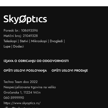
Poreski br.: 108693596
Matični broj: 21049328
Teleskopi
|
Stativi
|
Mikroskopi
|
Dvogledi
|
Lupe
|
Dodaci
IZJAVA O ODRICANJU OD ODGOVORNOSTI
OPŠTI USLOVI POSLOVANJA
OPŠTI USLOVI PRODAJE
Techno Team doo 2022
Nespecijalizovana trgovina na veliko
Gročanska 1, 11224 Vrčin
060 5999990
https://www.skyoptics.rs/