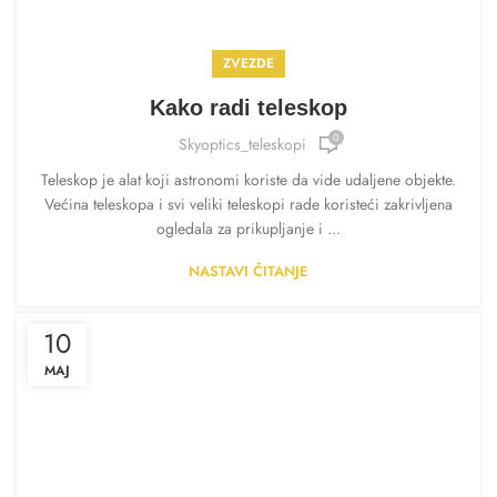
ZVEZDE
Kako radi teleskop
0
Skyoptics_teleskopi
Teleskop je alat koji astronomi koriste da vide udaljene objekte.
Većina teleskopa i svi veliki teleskopi rade koristeći zakrivljena
ogledala za prikupljanje i ...
NASTAVI ČITANJE
10
MAJ