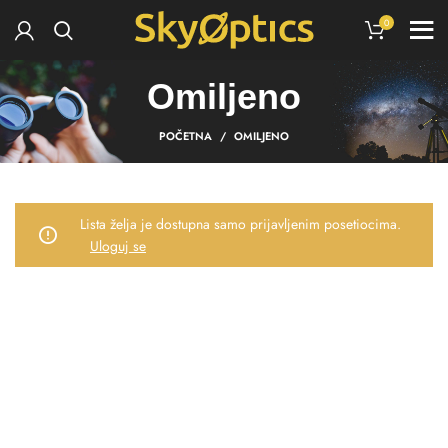
0
Omiljeno
POČETNA
OMILJENO
Lista želja je dostupna samo prijavljenim posetiocima.
Uloguj se