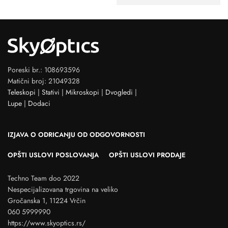
Poreski br.: 108693596
Matični broj: 21049328
Teleskopi
|
Stativi
|
Mikroskopi
|
Dvogledi
|
Lupe
|
Dodaci
IZJAVA O ODRICANJU OD ODGOVORNOSTI
OPŠTI USLOVI POSLOVANJA
OPŠTI USLOVI PRODAJE
Techno Team doo 2022
Nespecijalizovana trgovina na veliko
Gročanska 1, 11224 Vrčin
060 5999990
https://www.skyoptics.rs/