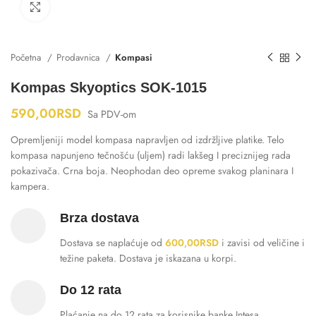
Klikni za uvećanje
Početna
Prodavnica
Kompasi
Kompas Skyoptics SOK-1015
590,00
RSD
Sa PDV-om
Opremljeniji model kompasa napravljen od izdržljive platike. Telo
kompasa napunjeno tečnošću (uljem) radi lakšeg I preciznijeg rada
pokazivača. Crna boja. Neophodan deo opreme svakog planinara I
kampera.
Brza dostava
Dostava se naplaćuje od
600,00
RSD
i zavisi od veličine i
težine paketa. Dostava je iskazana u korpi.
Do 12 rata
Plaćanje na do 12 rata za korisnike banke Intesa