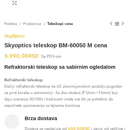
Klikni za uvećanje
Početna
Prodavnica
Teleskopi cena
Skyoptics teleskop BM-60050 M cena
5.990,00
RSD
Sa PDV-om
Refraktorski teleskop sa sabirnim ogledalom
Refraktorski teleskop
Dečiji refraktorski teleskop na AZ aluminijumskom postolju pogodan
za prve korake u astronomiji. Sa dva okulara (F12mm I F6mm) koji
daju uvećanja 50-100x I tražiocem imate sve što je potrebno da
započnete upoznavanje sa tajnama kosmosa.
Brza dostava
Dostava se naplaćuje od
600,00
RSD
i zavisi od veličine i