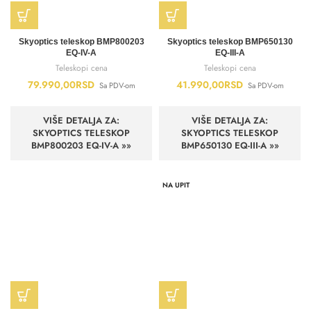
Skyoptics teleskop BMP800203
Skyoptics teleskop BMP650130
EQ-IV-A
EQ-III-A
Teleskopi cena
Teleskopi cena
79.990,00
RSD
41.990,00
RSD
Sa PDV-om
Sa PDV-om
VIŠE DETALJA ZA:
VIŠE DETALJA ZA:
SKYOPTICS TELESKOP
SKYOPTICS TELESKOP
BMP800203 EQ-IV-A »»
BMP650130 EQ-III-A »»
NA UPIT