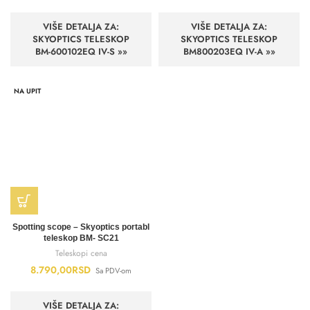
VIŠE DETALJA ZA:
VIŠE DETALJA ZA:
SKYOPTICS TELESKOP
SKYOPTICS TELESKOP
BM-600102EQ IV-S »»
BM800203EQ IV-A »»
NA UPIT
Spotting scope – Skyoptics portabl
teleskop BM- SC21
Teleskopi cena
8.790,00
RSD
Sa PDV-om
VIŠE DETALJA ZA: