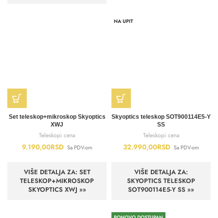
NA UPIT
Set teleskop+mikroskop Skyoptics
Skyoptics teleskop SOT900114E5-Y
XWJ
SS
Teleskopi cena
Teleskopi cena
9.190,00
RSD
32.990,00
RSD
Sa PDV-om
Sa PDV-om
VIŠE DETALJA ZA: SET
VIŠE DETALJA ZA:
TELESKOP+MIKROSKOP
SKYOPTICS TELESKOP
SKYOPTICS XWJ »»
SOT900114E5-Y SS »»
PONOVO DOSTUPAN