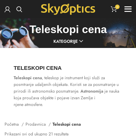
0
Teleskopi cena
KATEGORIJE
TELESKOPI CENA
Teleskopi cena
, teleskop je instrument koji služi za
posmtranje udaljenih objekata. Koristi se za posmatranje u
prirodi ili astronomsko posmatranje.
Astronomija
je nauka
koja proučava objekte i pojave izvan Zemlje i
njene atmosfere.
Početna
Prodavnica
Teleskopi cena
Prikazani svi od ukupno 21 rezultata
Sortirano po najnovijem