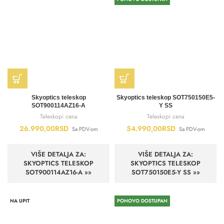
Skyoptics teleskop
Skyoptics teleskop SOT750150E5-
SOT900114AZ16-A
Y SS
Teleskopi cena
Teleskopi cena
26.990,00
RSD
54.990,00
RSD
Sa PDV-om
Sa PDV-om
VIŠE DETALJA ZA:
VIŠE DETALJA ZA:
SKYOPTICS TELESKOP
SKYOPTICS TELESKOP
SOT900114AZ16-A »»
SOT750150E5-Y SS »»
NA UPIT
PONOVO DOSTUPAN