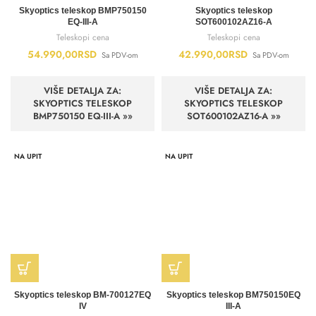
Skyoptics teleskop BMP750150
Skyoptics teleskop
EQ-III-A
SOT600102AZ16-A
Teleskopi cena
Teleskopi cena
54.990,00
RSD
42.990,00
RSD
Sa PDV-om
Sa PDV-om
VIŠE DETALJA ZA:
VIŠE DETALJA ZA:
SKYOPTICS TELESKOP
SKYOPTICS TELESKOP
BMP750150 EQ-III-A »»
SOT600102AZ16-A »»
NA UPIT
NA UPIT
Skyoptics teleskop BM-700127EQ
Skyoptics teleskop BM750150EQ
IV
III-A